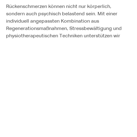
Rückenschmerzen können nicht nur körperlich,
sondern auch psychisch belastend sein. Mit einer
individuell angepassten Kombination aus
Regenerationsmaßnahmen, Stressbewältigung und
physiotherapeutischen Techniken unterstützen wir
Dich dabei, wieder schmerzfrei und beweglich zu
werden. So kannst Du die positiven Effekte eines
gesunden Rückens langfristig genießen.
Engagement für alle Patienten – Egal ob akute oder
chronische Rückenschmerzen
Ob Du an akuten Rückenschmerzen leidest, nach einer
Rückenverletzung Deine Mobilität zurückerlangen
möchtest oder präventiv gegen chronische
Beschwerden arbeiten willst – unser Team in Berlin hilft
Dir, Deine Rückenschmerzen effektiv zu behandeln. Mit
unserer Unterstützung kannst Du Deine körperliche
Belastbarkeit wieder vollständig herstellen und Deine