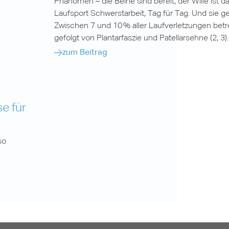
Phänomen – die Beine sind bereit, der Wille ist d
Laufsport Schwerstarbeit, Tag für Tag. Und sie g
Zwischen 7 und 10 % aller Laufverletzungen betre
gefolgt von Plantarfaszie und Patellarsehne (2, 3).
zum Beitrag
e für
so